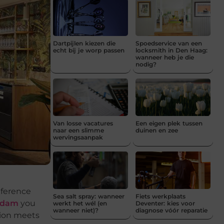
Dartpijlen kiezen die
Spoedservice van een
echt bij je worp passen
locksmith in Den Haag:
wanneer heb je die
nodig?
Van losse vacatures
Een eigen plek tussen
naar een slimme
duinen en zee
wervingsaanpak
nference
Sea salt spray: wanneer
Fiets werkplaats
erdam
you
werkt het wél (en
Deventer: kies voor
wanneer niet)?
diagnose vóór reparatie
ation meets