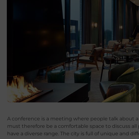
A conference is a meeting where people talk about a 
must therefore be a comfortable space to discuss all 
have a diverse range. The city is full of unique and di