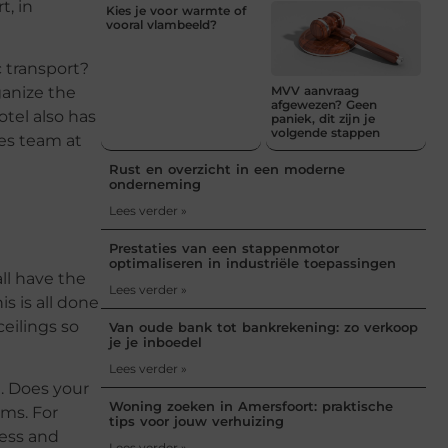
t, in
Kies je voor warmte of
vooral vlambeeld?
c transport?
MVV aanvraag
ganize the
afgewezen? Geen
otel also has
paniek, dit zijn je
volgende stappen
les team at
Rust en overzicht in een moderne
onderneming
Lees verder »
Prestaties van een stappenmotor
optimaliseren in industriële toepassingen
ll have the
Lees verder »
s is all done
eilings so
Van oude bank tot bankrekening: zo verkoop
je je inboedel
Lees verder »
J. Does your
Woning zoeken in Amersfoort: praktische
oms. For
tips voor jouw verhuizing
ness and
Lees verder »