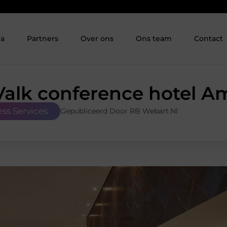
ia
Partners
Over ons
Ons team
Contact
Valk conference hotel 
ess Services
Gepubliceerd Door RB Webart.nl