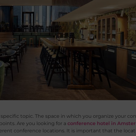
specific topic. The space in which you organize your co
points. Are you looking for a
conference hotel in Amst
fferent conference locations. It is important that the loc