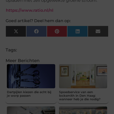
opladen met zelf opgewekte groene stroom.
https://www.ratio.nl/nl
Goed artikel? Deel hem dan op:
X
Facebook
Pinterest
LinkedIn
Email
(Twitter)
Tags:
Meer Berichten
Dartpijlen kiezen die echt bij
Spoedservice van een
je worp passen
locksmith in Den Haag:
wanneer heb je die nodig?