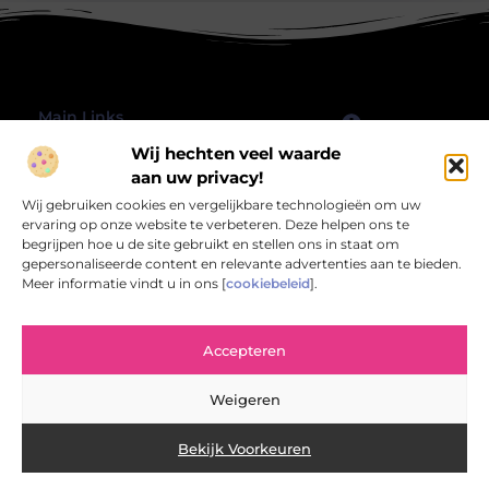
Main Links
Wij hechten veel waarde
Goede Backlinks: Hoe jij jouw website echt laat groeien
Geld verdienen met je website: hoe jij jouw online platform omzet in inkomsten
Bericht categorie
aan uw privacy!
@2025 All Right Reserved.
Wij gebruiken cookies en vergelijkbare technologieën om uw
Design by
www.rbwebart.nl.
ervaring op onze website te verbeteren. Deze helpen ons te
begrijpen hoe u de site gebruikt en stellen ons in staat om
gepersonaliseerde content en relevante advertenties aan te bieden.
Meer informatie vindt u in ons [
cookiebeleid
].
Rbwebart.nl – Jouw bron van inspirerende
Accepteren
verhalen.
Verken een wereld van blogs en artikelen die het alledaagse leven
Weigeren
verrijken en verlevendigen.
Bekijk Voorkeuren