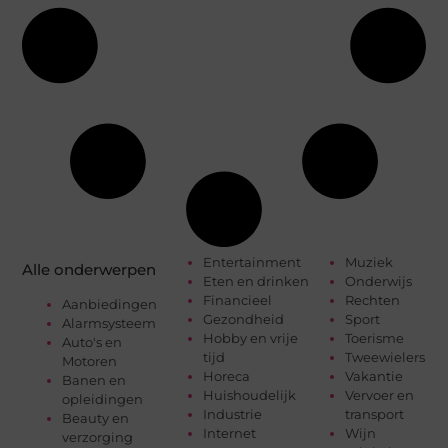
Entertainment
Muziek
Alle onderwerpen
Eten en drinken
Onderwijs
Financieel
Rechten
Aanbiedingen
Gezondheid
Sport
Alarmsysteem
Hobby en vrije
Toerisme
Auto's en
tijd
Tweewielers
Motoren
Horeca
Vakantie
Banen en
Huishoudelijk
Vervoer en
opleidingen
Industrie
transport
Beauty en
Internet
Wijn
verzorging