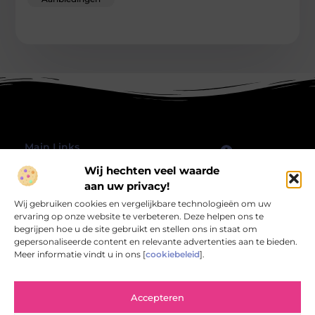
Main Links
Wij hechten veel waarde
Goede Backlinks: Hoe jij jouw website echt laat groeien
Geld verdienen met je website: hoe jij jouw online platform omzet in inkomsten
Bericht categorie
aan uw privacy!
@2025 All Right Reserved.
Wij gebruiken cookies en vergelijkbare technologieën om uw
Design by
www.rbwebart.nl.
ervaring op onze website te verbeteren. Deze helpen ons te
begrijpen hoe u de site gebruikt en stellen ons in staat om
gepersonaliseerde content en relevante advertenties aan te bieden.
Meer informatie vindt u in ons [
cookiebeleid
].
Rbwebart.nl – Jouw bron van inspirerende
Accepteren
verhalen.