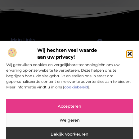
Main Links
Wij hechten veel waarde
Goede Backlinks: Hoe jij jouw website echt laat groeien
Geld verdienen met je website: hoe jij jouw online platform omzet in inkomsten
Bericht categorie
aan uw privacy!
@2025 All Right Reserved.
Wij gebruiken cookies en vergelijkbare technologieën om uw
Design by
www.rbwebart.nl.
ervaring op onze website te verbeteren. Deze helpen ons te
begrijpen hoe u de site gebruikt en stellen ons in staat om
gepersonaliseerde content en relevante advertenties aan te bieden.
Meer informatie vindt u in ons [
cookiebeleid
].
Rbwebart.nl – Jouw bron van inspirerende
Accepteren
verhalen.
Verken een wereld van blogs en artikelen die het alledaagse leven
Weigeren
verrijken en verlevendigen.
Bekijk Voorkeuren