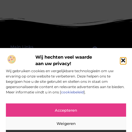
Main Links
Wij hechten veel waarde
Goede Backlinks: Hoe jij jouw website echt laat groeien
Geld verdienen met je website: hoe jij jouw online platform omzet in inkomsten
Bericht categorie
aan uw privacy!
@2025 All Right Reserved.
Wij gebruiken cookies en vergelijkbare technologieën om uw
Design by
www.rbwebart.nl.
ervaring op onze website te verbeteren. Deze helpen ons te
begrijpen hoe u de site gebruikt en stellen ons in staat om
gepersonaliseerde content en relevante advertenties aan te bieden.
Meer informatie vindt u in ons [
cookiebeleid
].
Rbwebart.nl – Jouw bron van inspirerende
Accepteren
verhalen.
Verken een wereld van blogs en artikelen die het alledaagse leven
Weigeren
verrijken en verlevendigen.