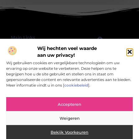
Main Links
Wij hechten veel waarde
Goede Backlinks: Hoe jij jouw website echt laat groeien
Geld verdienen met je website: hoe jij jouw online platform omzet in inkomsten
Bericht categorie
aan uw privacy!
@2025 All Right Reserved.
Wij gebruiken cookies en vergelijkbare technologieën om uw
Design by
www.rbwebart.nl.
ervaring op onze website te verbeteren. Deze helpen ons te
begrijpen hoe u de site gebruikt en stellen ons in staat om
gepersonaliseerde content en relevante advertenties aan te bieden.
Meer informatie vindt u in ons [
cookiebeleid
].
Rbwebart.nl – Jouw bron van inspirerende
Accepteren
verhalen.
Verken een wereld van blogs en artikelen die het alledaagse leven
Weigeren
verrijken en verlevendigen.
Bekijk Voorkeuren