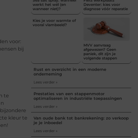
Sea salt spray: wanneer
Fiets werkplaats
werkt het wél (en
Deventer: kies voor
wanneer niet)?
diagnose vóór reparatie
Kies je voor warmte of
vooral vlambeeld?
den voor:
MVV aanvraag
mensen bij
afgewezen? Geen
paniek, dit zijn je
volgende stappen
Rust en overzicht in een moderne
onderneming
Lees verder »
Prestaties van een stappenmotor
n te
optimaliseren in industriële toepassingen
un
Lees verder »
n bijzondere
te kleur te
Van oude bank tot bankrekening: zo verkoop
je je inboedel
pen!
Lees verder »