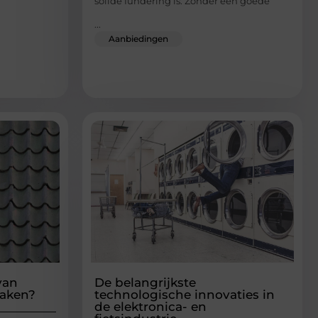
solide fundering is. Zonder een goede
...
Aanbiedingen
van
De belangrijkste
daken?
technologische innovaties in
de elektronica- en