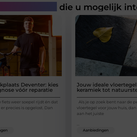
rde artikelen
die u mogelijk in
kplaats Deventer: kies
Jouw ideale vloertegel
gnose vóór reparatie
keramiek tot natuurst
e fiets weer soepel rijdt én dat
Als je op zoek bent naar de p
 er precies is opgelost. Dan
vloertegel voor jouw huis, dan
aan het juiste
...
ngen
Aanbiedingen