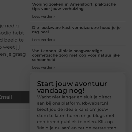
Woning zoeken in Amersfoort: praktische
tips voor jouw verhuizing
Lees verder »
je nodig
Die loodzware kast verhuizen: zo houd je je
rug heel
 nodig hebt
d beeld te
Lees verder »
 weet jij
Van Lennep Kliniek: hoogwaardige
en je graag
cosmetische zorg met oog voor natuurlijke
schoonheid
Lees verder »
Start jouw avontuur
vandaag nog!
Email
Wacht niet langer en sluit je direct
aan bij ons platform. Rbwebart.nl
biedt jou de ideale kans om jouw
stem te laten horen en je blogs met
een breed publiek te delen. Klik op
‘Meld je nu aan’ en zet de eerste stap