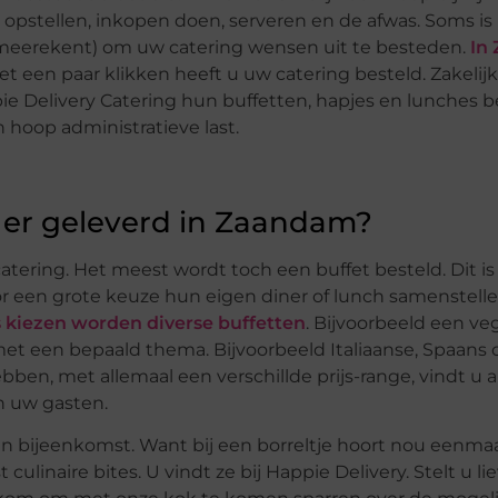
u opstellen, inkopen doen, serveren en de afwas. Soms i
 meerekent) om uw catering wensen uit te besteden.
In
Met een paar klikken heeft u uw catering besteld. Zakelij
ie Delivery Catering hun buffetten, hapjes en lunches b
 hoop administratieve last.
 er geleverd in Zaandam?
tering. Het meest wordt toch een buffet besteld. Dit is
oor een grote keuze hun eigen diner of lunch samenstell
 kiezen worden diverse buffetten
. Bijvoorbeeld een vega
met een bepaald thema. Bijvoorbeeld Italiaanse, Spaans 
bben, met allemaal een verschillde prijs-range, vindt u a
n uw gasten.
en bijeenkomst. Want bij een borreltje hoort nou eenmaa
ulinaire bites. U vindt ze bij Happie Delivery. Stelt u li