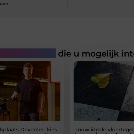
nner
rde artikelen
die u mogelijk in
kplaats Deventer: kies
Jouw ideale vloertegel