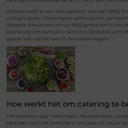
uw eigen borrelplankje samen. U bent van harte we
zomers wordt er ook vaak gekozen voor een BBQ. En da
collega’s, buren of kennissen samen buiten genieten
desserts. Kies ervoor om uw BBQ geheel zelf te houde
kies ervoor om een kok in te huren. Deze kok komt dan 
gasten van top tot teen in de watten leggen.
Hoe werkt het om catering te b
Het bestellen gaat heel simpel. Allereerst kiest uw
bestellen door het formulier in te vullen, of u kun