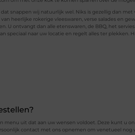
lkom om met onze kok te komen sparren over de mogel
t snappen wij natuurlijk wel. Niks is gezellig dan met 
 van heerlijke rokerige vleeswaren, verse salades en ge
n. U ontvangt dan alle etenswaren, de BBQ, het servies 
speciaal naar uw locatie en regelt alles ter plekken. Hij 
estellen?
 een menu uit dat aan uw wensen voldoet. Deze kunt u on
t persoonlijk contact met ons opnemen om venetueel nog