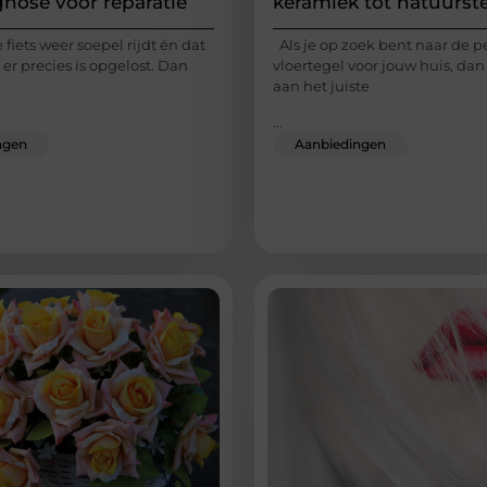
gnose vóór reparatie
keramiek tot natuurst
e fiets weer soepel rijdt én dat
Als je op zoek bent naar de p
 er precies is opgelost. Dan
vloertegel voor jouw huis, dan
aan het juiste
...
ngen
Aanbiedingen