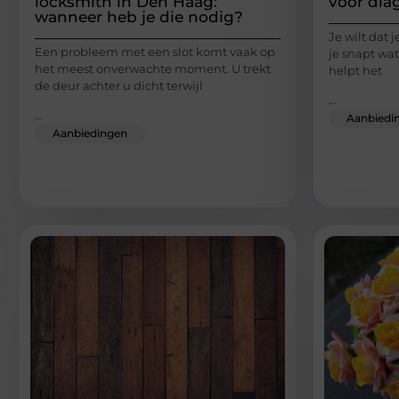
locksmith in Den Haag:
voor dia
wanneer heb je die nodig?
Je wilt dat j
Een probleem met een slot komt vaak op
je snapt wat
het meest onverwachte moment. U trekt
helpt het
de deur achter u dicht terwijl
...
...
Aanbiedi
Aanbiedingen