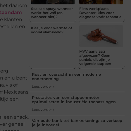
s het daarom
Sea salt spray: wanneer
Fiets werkplaats
 Zaandam
werkt het wél (en
Deventer: kies voor
wanneer niet)?
diagnose vóór reparatie
ke klanten
estellen en
Kies je voor warmte of
vooral vlambeeld?
MVV aanvraag
afgewezen? Geen
paniek, dit zijn je
volgende stappen
 erg
Rust en overzicht in een moderne
en en u bent
onderneming
, vis of
Lees verder »
of Mexicaans.
Prestaties van een stappenmotor
ltijd een
optimaliseren in industriële toepassingen
Lees verder »
l een snack.
Van oude bank tot bankrekening: zo verkoop
ever geheel
je je inboedel