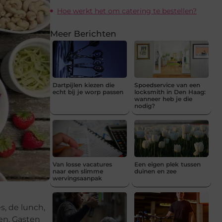
Hoe werkt het om catering te bestellen?
Meer Berichten
Dartpijlen kiezen die
Spoedservice van een
echt bij je worp passen
locksmith in Den Haag:
wanneer heb je die
nodig?
Van losse vacatures
Een eigen plek tussen
naar een slimme
duinen en zee
wervingsaanpak
, de lunch,
ken. Gasten