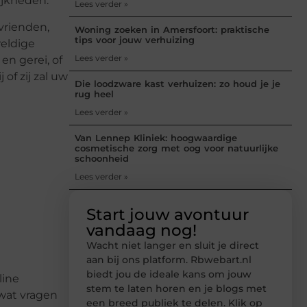
ijkheden.
Lees verder »
vrienden,
Woning zoeken in Amersfoort: praktische
tips voor jouw verhuizing
weldige
Lees verder »
en gerei, of
of zij zal uw
Die loodzware kast verhuizen: zo houd je je
rug heel
Lees verder »
Van Lennep Kliniek: hoogwaardige
cosmetische zorg met oog voor natuurlijke
schoonheid
Lees verder »
Start jouw avontuur
vandaag nog!
Wacht niet langer en sluit je direct
aan bij ons platform. Rbwebart.nl
biedt jou de ideale kans om jouw
line
stem te laten horen en je blogs met
 wat vragen
een breed publiek te delen. Klik op