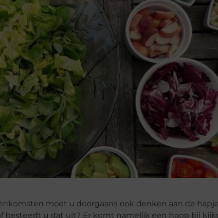
jeenkomsten moet u doorgaans ook denken aan de hapjes
of besteedt u dat uit? Er komt namelijk een hoop bij kij