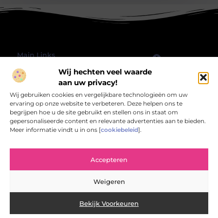
Main Links
Wij hechten veel waarde
Goede Backlinks: Hoe jij jouw website echt laat groeien
Geld verdienen met je website: hoe jij jouw online platform omzet in inkomsten
Bericht categorie
aan uw privacy!
@2025 All Right Reserved.
Wij gebruiken cookies en vergelijkbare technologieën om uw
Design by
www.rbwebart.nl.
ervaring op onze website te verbeteren. Deze helpen ons te
begrijpen hoe u de site gebruikt en stellen ons in staat om
gepersonaliseerde content en relevante advertenties aan te bieden.
Meer informatie vindt u in ons [
cookiebeleid
].
Rbwebart.nl – Jouw bron van inspirerende
Accepteren
verhalen.
Verken een wereld van blogs en artikelen die het alledaagse leven
Weigeren
verrijken en verlevendigen.
Bekijk Voorkeuren