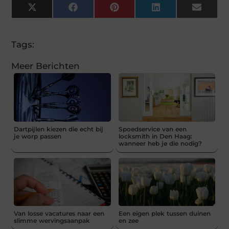
X
Facebook
Pinterest
LinkedIn
Email
(Twitter)
Tags:
Meer Berichten
Dartpijlen kiezen die echt bij
Spoedservice van een
je worp passen
locksmith in Den Haag:
wanneer heb je die nodig?
Van losse vacatures naar een
Een eigen plek tussen duinen
slimme wervingsaanpak
en zee