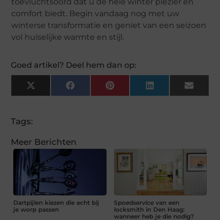
toevluchtsoord dat u de hele winter plezier en
comfort biedt. Begin vandaag nog met uw
winterse transformatie en geniet van een seizoen
vol huiselijke warmte en stijl.
Goed artikel? Deel hem dan op:
X
Facebook
Pinterest
LinkedIn
Email
(Twitter)
Tags:
Meer Berichten
Dartpijlen kiezen die echt bij
Spoedservice van een
je worp passen
locksmith in Den Haag:
wanneer heb je die nodig?