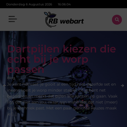
Donderdag 6 Augustus 2026
16:06:06
Dartpijlen kiezen die
echt bij je worp
passen
Blog
Je kent het vast: je gooit al een tijd met dezelfde set en
ineens voelt je worp minder stabiel. Of je bent net
begonnen en merkt dat pijlen alle kanten op gaan. Vaak
ligt dat niet aan jou, maar aan materiaal dat niet (meer)
bij je techniek past. Met een paar gerichte keuzes maak
je […]