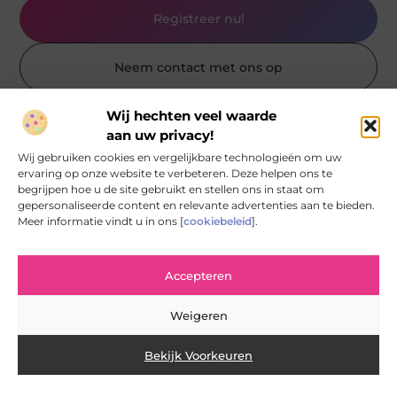
Registreer nu!
Neem contact met ons op
Wij hechten veel waarde
aan uw privacy!
Wij gebruiken cookies en vergelijkbare technologieën om uw
ervaring op onze website te verbeteren. Deze helpen ons te
begrijpen hoe u de site gebruikt en stellen ons in staat om
gepersonaliseerde content en relevante advertenties aan te bieden.
Meer informatie vindt u in ons [
cookiebeleid
].
Accepteren
Weigeren
Bekijk Voorkeuren
Dartpijlen kiezen die echt bij je worp passen
Je kent het vast: je gooit al een tijd met dezelfde set en
ineens voelt je worp minder stabiel. Of je bent net