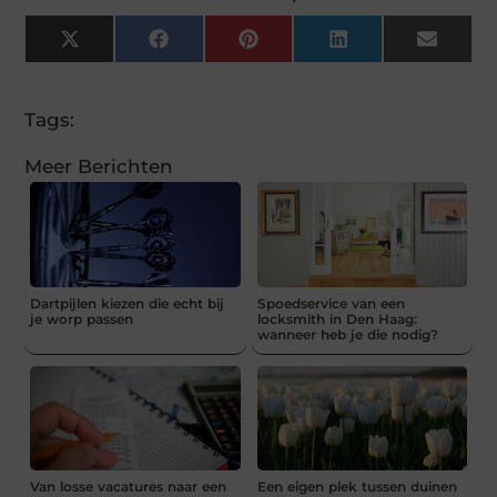
X
Facebook
Pinterest
LinkedIn
Email
(Twitter)
Tags:
Meer Berichten
Dartpijlen kiezen die echt bij
Spoedservice van een
je worp passen
locksmith in Den Haag:
wanneer heb je die nodig?
Van losse vacatures naar een
Een eigen plek tussen duinen