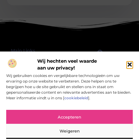
Main Links
Wij hechten veel waarde
Goede Backlinks: Hoe jij jouw website echt laat groeien
Geld verdienen met je website: hoe jij jouw online platform omzet in inkomsten
Bericht categorie
aan uw privacy!
@2025 All Right Reserved.
Wij gebruiken cookies en vergelijkbare technologieën om uw
Design by
www.rbwebart.nl.
ervaring op onze website te verbeteren. Deze helpen ons te
begrijpen hoe u de site gebruikt en stellen ons in staat om
gepersonaliseerde content en relevante advertenties aan te bieden.
Meer informatie vindt u in ons [
cookiebeleid
].
Rbwebart.nl – Jouw bron van inspirerende
Accepteren
verhalen.
Verken een wereld van blogs en artikelen die het alledaagse leven
Weigeren
verrijken en verlevendigen.