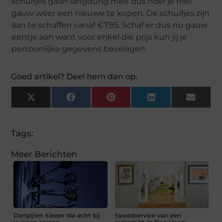
schuifjes gaan langdurig mee dus hoef je niet
gauw weer een nieuwe te kopen. De schuifjes zijn
aan te schaffen vanaf €7,95. Schaf er dus nu gauw
eentje aan want voor enkel die prijs kun jij je
persoonlijke gegevens beveiligen.
Goed artikel? Deel hem dan op:
X
Facebook
Pinterest
LinkedIn
Email
(Twitter)
Tags:
Meer Berichten
Dartpijlen kiezen die echt bij
Spoedservice van een