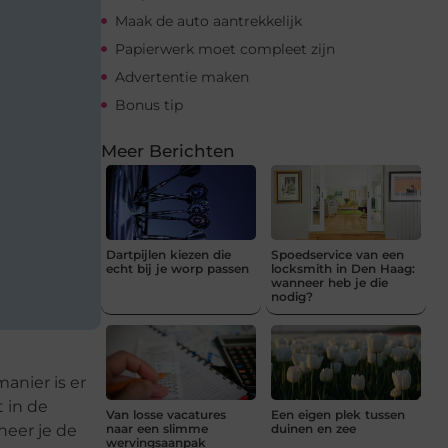
Maak de auto aantrekkelijk
Papierwerk moet compleet zijn
Advertentie maken
Bonus tip
Meer Berichten
Dartpijlen kiezen die
Spoedservice van een
echt bij je worp passen
locksmith in Den Haag:
wanneer heb je die
nodig?
anier is er
t in de
Van losse vacatures
Een eigen plek tussen
neer je de
naar een slimme
duinen en zee
wervingsaanpak