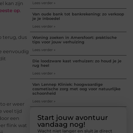
Lees verder »
l kan zijn
meeste op
.
Van oude bank tot bankrekening: zo verkoop
je je inboedel
Lees verder »
o terug, dus
Woning zoeken in Amersfoort: praktische
tips voor jouw verhuizing
Lees verder »
 je eenvoudig
dit
Die loodzware kast verhuizen: zo houd je je
rug heel
Lees verder »
Van Lennep Kliniek: hoogwaardige
cosmetische zorg met oog voor natuurlijke
schoonheid
Lees verder »
uto er weer
 veel tijd
Start jouw avontuur
 door een
vandaag nog!
er flink wat
Wacht niet langer en sluit je direct
ij