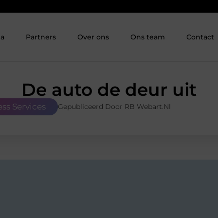
ia
Partners
Over ons
Ons team
Contact
De auto de deur uit
ess Services
Gepubliceerd Door RB Webart.nl