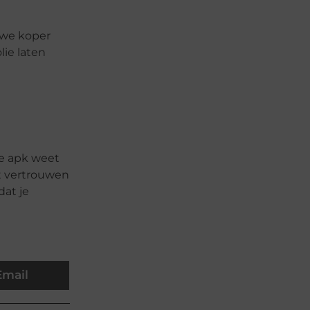
uwe koper
ie laten
we apk weet
ft vertrouwen
dat je
Email