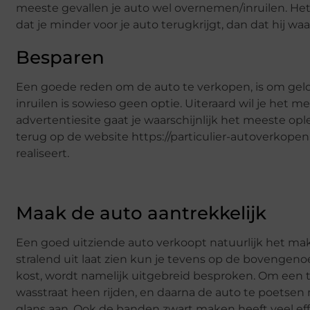
meeste gevallen je auto wel overnemen/inruilen. Het 
dat je minder voor je auto terugkrijgt, dan dat hij waa
Besparen
Een goede reden om de auto te verkopen, is om geld 
inruilen is sowieso geen optie. Uiteraard wil je het m
advertentiesite gaat je waarschijnlijk het meeste opl
terug op de website https://particulier-autoverkopen.
realiseert.
Maak de auto aantrekkelijk
Een goed uitziende auto verkoopt natuurlijk het makk
stralend uit laat zien kun je tevens op de bovengeno
kost, wordt namelijk uitgebreid besproken. Om een tip
wasstraat heen rijden, en daarna de auto te poetsen 
glans aan. Ook de banden zwart maken heeft veel effe