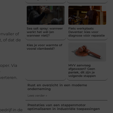
Sea salt spray: wanneer
Fiets werkplaats
werkt het wél (en
Deventer: kies voor
nvaller of
wanneer niet)?
diagnose vóór reparatie
, of dat de
Kies je voor warmte of
vooral vlambeeld?
oper. Via
MVV aanvraag
afgewezen? Geen
e
paniek, dit zijn je
volgende stappen
verteren.
Rust en overzicht in een moderne
onderneming
Lees verder »
Prestaties van een stappenmotor
optimaliseren in industriële toepassingen
edrijf in de