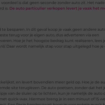
voordeel is dat geen seconde zonder auto zit. Het nadee
rd is.
De auto particulier verkopen levert je vaak het 
te besparen. In dit geval koop je vaak geen andere aut
eeste terug voor je eigen auto, dus adverteren via een
everen. Hoe je het hoogste bedrag kunt realiseren, lees
nl/. Daar wordt namelijk stap voor stap uitgelegd hoe je 
elijkst, en levert bovendien meer geld op. Hoe je de a
emde site teruglezen. De auto poetsen, zonder dat het je
je van de sluier op te lichten, kun je namelijk de auto
met quick-wax. Hiermee breng je in een minuut of 15 we
ct. Een flesje bandenzwart koop je voor enkele euro’s b