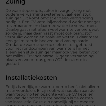
Zuinig
De warmtepomp is, zeker in vergelijking met
oudere verwarming systemen, vaak een stuk
zuiniger. Dit komt omdat er geen verbranding
nodig is. Een CV ketel bijvoorbeeld werkt door gas
te verbranden en daarmee water te verwarmen.
Daarbij gaat niet alleen veel warmte verloren, wat
zonde is, maar daar naast moet ook brandstof
verbruikt worden en zoals we weten is daar maar
een gelimiteerde hoeveelheid van op aarde.
Omdat de warmtepomp elektriciteit gebruikt
voor het
rondpompen van warmte
is hij niet
alleen een stuk zuiniger maar ook veel beter voor
het milieu. Er vindt namelijk geen verbranding
plaats en wordt dus geen CO2 de ruimte in
gestort.
Installatiekosten
Eerlijk is eerlijk, de warmtepomp heeft niet alleen
maar voordelen. Er zijn ook wat nadelen aan de
warmtepomp ten opzichte van de CV ketel en
een van de voornaamste nadelen is de kosten
van installatie. Deze zijn namelijk bij de meeste
warmtepompen vrij hoog, in ieder geval een stuk