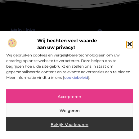
Main Links
Wij hechten veel waarde
Goede Backlinks: Hoe jij jouw website echt laat groeien
Geld verdienen met je website: hoe jij jouw online platform omzet in inkomsten
Bericht categorie
aan uw privacy!
@2025 All Right Reserved.
Wij gebruiken cookies en vergelijkbare technologieën om uw
Design by
www.rbwebart.nl.
ervaring op onze website te verbeteren. Deze helpen ons te
begrijpen hoe u de site gebruikt en stellen ons in staat om
gepersonaliseerde content en relevante advertenties aan te bieden.
Meer informatie vindt u in ons [
cookiebeleid
].
Rbwebart.nl – Jouw bron van inspirerende
Accepteren
verhalen.
Verken een wereld van blogs en artikelen die het alledaagse leven
Weigeren
verrijken en verlevendigen.
Bekijk Voorkeuren