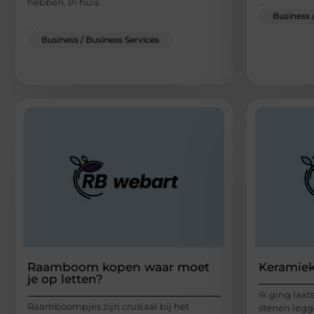
...
hebben. In huis
Business 
...
Business / Business Services
Raamboom kopen waar moet
Keramiek
je op letten?
Ik ging laat
Raamboompjes zijn crusiaal bij het
stenen legg