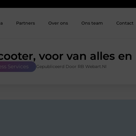
ia
Partners
Over ons
Ons team
Contact
ooter, voor van alles e
ess Services
Gepubliceerd Door RB Webart.nl