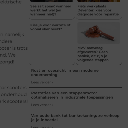
lektrische
Sea salt spray: wanneer
Fiets werkplaats
werkt het wél (en
Deventer: kies voor
wanneer niet)?
diagnose vóór reparatie
Kies je voor warmte of
vooral vlambeeld?
en namelijk
andere
oter is trots
MVV aanvraag
afgewezen? Geen
and. We
paniek, dit zijn je
volgende stappen
ezorgd!
Rust en overzicht in een moderne
onderneming
Lees verder »
aar scooters
Prestaties van een stappenmotor
or onderhoud
optimaliseren in industriële toepassingen
erk scooters!
Lees verder »
Van oude bank tot bankrekening: zo verkoop
je je inboedel
Lees verder »