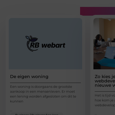
Gerelatee
De eigen woning
Zo kies j
webdevel
nieuwe w
Een woning is doorgaans de grootste
aankoop in een mensenleven. Er moet
Het is tijd
een lening worden afgesloten om dit te
hoe kom je
kunnen
webdevelope
...
...