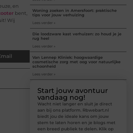
euze, en
Woning zoeken in Amersfoort: praktische
cooter
bent,
tips voor jouw verhuizing
it! Wij
Lees verder »
Die loodzware kast verhuizen: zo houd je je
rug heel
Lees verder »
Email
Van Lennep Kliniek: hoogwaardige
cosmetische zorg met oog voor natuurlijke
schoonheid
Lees verder »
Start jouw avontuur
vandaag nog!
Wacht niet langer en sluit je direct
aan bij ons platform. Rbwebart.nl
biedt jou de ideale kans om jouw
stem te laten horen en je blogs met
een breed publiek te delen. Klik op