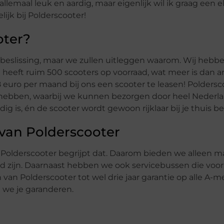
allemaal leuk en aardig, maar eigenlijk wil ik graag een e
ijk bij Polderscooter!
oter?
eslissing, maar we zullen uitleggen waarom. Wij hebb
heeft ruim 500 scooters op voorraad, wat meer is dan 
8 euro per maand bij ons een scooter te leasen! Poldersco
 hebben, waarbij we kunnen bezorgen door heel Nederl
g is, én de scooter wordt gewoon rijklaar bij je thuis b
van Polderscooter
 Polderscooter begrijpt dat. Daarom bieden we alleen m
jsd zijn. Daarnaast hebben we ook servicebussen die vo
n van Polderscooter tot wel drie jaar garantie op alle A-m
n we je garanderen.