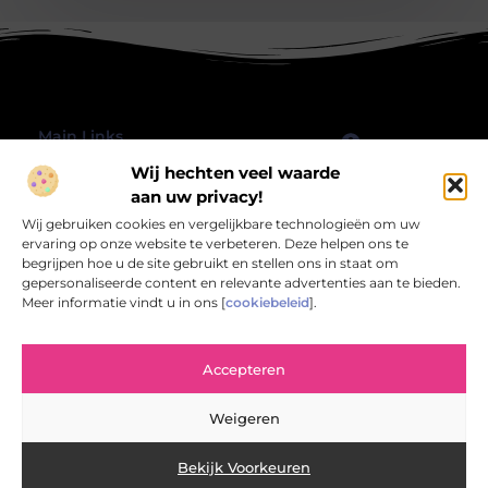
Main Links
Wij hechten veel waarde
Goede Backlinks: Hoe jij jouw website echt laat groeien
Geld verdienen met je website: hoe jij jouw online platform omzet in inkomsten
Bericht categorie
aan uw privacy!
@2025 All Right Reserved.
Wij gebruiken cookies en vergelijkbare technologieën om uw
Design by
www.rbwebart.nl.
ervaring op onze website te verbeteren. Deze helpen ons te
begrijpen hoe u de site gebruikt en stellen ons in staat om
gepersonaliseerde content en relevante advertenties aan te bieden.
Meer informatie vindt u in ons [
cookiebeleid
].
Rbwebart.nl – Jouw bron van inspirerende
Accepteren
verhalen.
Verken een wereld van blogs en artikelen die het alledaagse leven
Weigeren
verrijken en verlevendigen.
Bekijk Voorkeuren