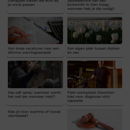
Dartpijlen kiezen die echt bij
Spoedservice van een
je worp passen
locksmith in Den Haag:
wanneer heb je die nodig?
Van losse vacatures naar een
Een eigen plek tussen duinen
slimme wervingsaanpak
en zee
Sea salt spray: wanneer werkt
Fiets werkplaats Deventer:
het wél (en wanneer niet)?
kies voor diagnose vóór
reparatie
Kies je voor warmte of vooral
vlambeeld?