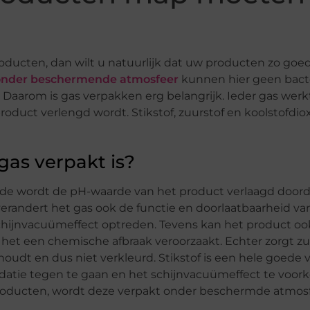
ducten, dan wilt u natuurlijk dat uw producten zo goe
 onder beschermende atmosfeer
kunnen hier geen bact
aarom is gas verpakken erg belangrijk. Ieder gas werk
duct verlengd wordt. Stikstof, zuurstof en koolstofdi
gas verpakt is?
ide wordt de pH-waarde van het product verlaagd doord
randert het gas ook de functie en doorlaatbaarheid va
schijnvacuümeffect optreden. Tevens kan het product oo
t het een chemische afbraak veroorzaakt. Echter zorgt zu
houdt en dus niet verkleurd. Stikstof is een hele goede
oxidatie tegen te gaan en het schijnvacuümeffect te voo
 producten, wordt deze verpakt onder beschermde atmosf