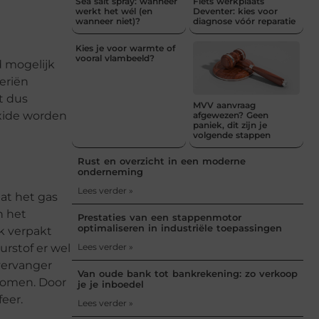
Sea salt spray: wanneer
Fiets werkplaats
werkt het wél (en
Deventer: kies voor
wanneer niet)?
diagnose vóór reparatie
Kies je voor warmte of
vooral vlambeeld?
d mogelijk
eriën
t dus
MVV aanvraag
oxide worden
afgewezen? Geen
paniek, dit zijn je
volgende stappen
Rust en overzicht in een moderne
onderneming
Lees verder »
at het gas
n het
Prestaties van een stappenmotor
optimaliseren in industriële toepassingen
k verpakt
urstof er wel
Lees verder »
 vervanger
Van oude bank tot bankrekening: zo verkoop
rkomen. Door
je je inboedel
eer.
Lees verder »