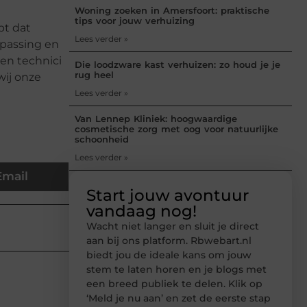
Woning zoeken in Amersfoort: praktische
tips voor jouw verhuizing
pt dat
Lees verder »
epassing en
en technici
Die loodzware kast verhuizen: zo houd je je
rug heel
wij onze
Lees verder »
Van Lennep Kliniek: hoogwaardige
cosmetische zorg met oog voor natuurlijke
schoonheid
Lees verder »
Email
Start jouw avontuur
vandaag nog!
Wacht niet langer en sluit je direct
aan bij ons platform. Rbwebart.nl
biedt jou de ideale kans om jouw
stem te laten horen en je blogs met
een breed publiek te delen. Klik op
‘Meld je nu aan’ en zet de eerste stap