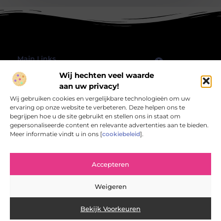
Main Links
Wij hechten veel waarde
Goede Backlinks: Hoe jij jouw website echt laat groeien
Geld verdienen met je website: hoe jij jouw online platform omzet in inkomsten
Bericht categorie
aan uw privacy!
@2025 All Right Reserved.
Wij gebruiken cookies en vergelijkbare technologieën om uw
Design by
www.rbwebart.nl.
ervaring op onze website te verbeteren. Deze helpen ons te
begrijpen hoe u de site gebruikt en stellen ons in staat om
gepersonaliseerde content en relevante advertenties aan te bieden.
Meer informatie vindt u in ons [
cookiebeleid
].
Rbwebart.nl – Jouw bron van inspirerende
Accepteren
verhalen.
Verken een wereld van blogs en artikelen die het alledaagse leven
Weigeren
verrijken en verlevendigen.
Bekijk Voorkeuren